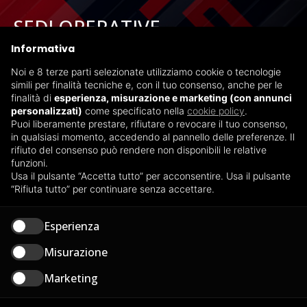
SEDI OPERATIVE
Informativa
Via delle Industrie 2/a - Spinadesco (CR)
Noi e 8 terze parti selezionate utilizziamo cookie o tecnologie
SP 234 n. 7/9 Acquanegra Cremonese (CR)
simili per finalità tecniche e, con il tuo consenso, anche per le
finalità di
esperienza, misurazione e marketing (con annunci
personalizzati)
come specificato nella
cookie policy
.
Puoi liberamente prestare, rifiutare o revocare il tuo consenso,
in qualsiasi momento, accedendo al pannello delle preferenze. Il
TERMINAL
rifiuto del consenso può rendere non disponibili le relative
funzioni.
Usa il pulsante “Accetta tutto” per acconsentire. Usa il pulsante
Via Borgosatollo 1 - Montirone (BS)
“Rifiuta tutto” per continuare senza accettare.
Via del Commercio 5 Marghera (VE)
Esperienza
Misurazione
Marketing