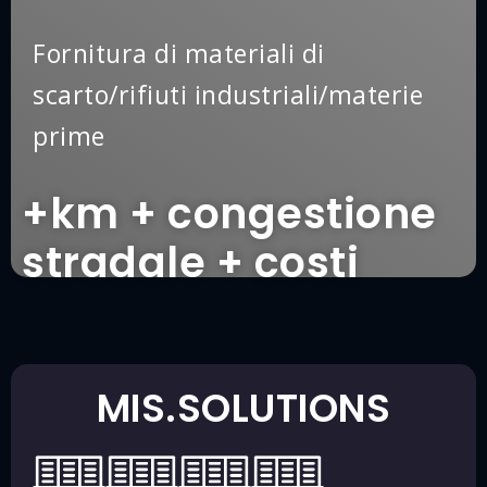
Fornitura di materiali di
scarto/rifiuti industriali/materie
prime
+km + congestione
stradale + costi
MIS.SOLUTIONS