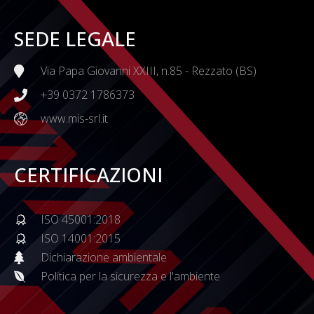
SEDE LEGALE
Via Papa Giovanni XXIII, n.85 - Rezzato (BS)
+39 0372 1786373
www.mis-srl.it
CERTIFICAZIONI
ISO 45001:2018
ISO 14001:2015
Dichiarazione ambientale
Politica per la sicurezza e l'ambiente